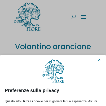
Volantino arancione
×
Preferenze sulla privacy
Questo sito utilizza i cookie per migliorare la tua esperienza. Alcuni