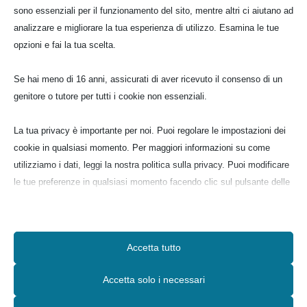
sono essenziali per il funzionamento del sito, mentre altri ci aiutano ad
analizzare e migliorare la tua esperienza di utilizzo. Esamina le tue
opzioni e fai la tua scelta.
Se hai meno di 16 anni, assicurati di aver ricevuto il consenso di un
genitore o tutore per tutti i cookie non essenziali.
La tua privacy è importante per noi. Puoi regolare le impostazioni dei
cookie in qualsiasi momento. Per maggiori informazioni su come
utilizziamo i dati, leggi la nostra politica sulla privacy. Puoi modificare
le tue preferenze in qualsiasi momento facendo clic sul pulsante delle
impostazioni qui sotto.
Contatti Rapidi
Sito web:
Nota che, se scegli di disabilitare alcuni tipi di cookie, questo potrebbe
www.lequerceinfiore.it
Accetta tutto
influire sulla tua esperienza del sito e sui servizi che possiamo offrire.
Seguici su

Vilma
:
335.7780181
Accetta solo i necessari
Essenziali

Silvia
:
348.2863882
I cookie e i servizi essenziali abilitano le funzioni di base e sono