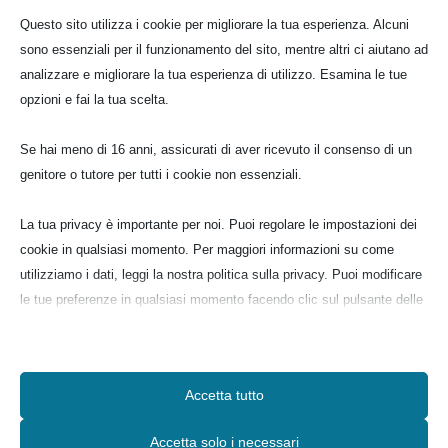
Questo sito utilizza i cookie per migliorare la tua esperienza. Alcuni
sono essenziali per il funzionamento del sito, mentre altri ci aiutano ad
analizzare e migliorare la tua esperienza di utilizzo. Esamina le tue
opzioni e fai la tua scelta.
Se hai meno di 16 anni, assicurati di aver ricevuto il consenso di un
genitore o tutore per tutti i cookie non essenziali.
La tua privacy è importante per noi. Puoi regolare le impostazioni dei
cookie in qualsiasi momento. Per maggiori informazioni su come
utilizziamo i dati, leggi la nostra politica sulla privacy. Puoi modificare
le tue preferenze in qualsiasi momento facendo clic sul pulsante delle
impostazioni qui sotto.
Nota che, se scegli di disabilitare alcuni tipi di cookie, questo potrebbe
Accetta tutto
influire sulla tua esperienza del sito e sui servizi che possiamo offrire.
Accetta solo i necessari