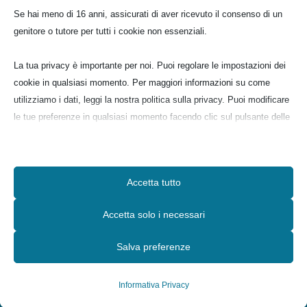
Se hai meno di 16 anni, assicurati di aver ricevuto il consenso di un
genitore o tutore per tutti i cookie non essenziali.
La tua privacy è importante per noi. Puoi regolare le impostazioni dei
Contatti Rapidi
cookie in qualsiasi momento. Per maggiori informazioni su come
Sito web:
utilizziamo i dati, leggi la nostra politica sulla privacy. Puoi modificare
www.lequerceinfiore.it
le tue preferenze in qualsiasi momento facendo clic sul pulsante delle
Seguici su
impostazioni qui sotto.

Vilma
:
335.7780181
Nota che, se scegli di disabilitare alcuni tipi di cookie, questo potrebbe

Silvia
:
348.2863882
Accetta tutto
influire sulla tua esperienza del sito e sui servizi che possiamo offrire.

Francesca
:
349.8421914
Accetta solo i necessari

Essenziali
I cookie e i servizi essenziali abilitano le funzioni di base e sono
Salva preferenze
necessari per il corretto funzionamento del sito web. Questi cookie
info@lequerceinfiore.it
e servizi non richiedono il consenso dell'utente secondo il GDPR.
Informativa Privacy
Mostra dettagli