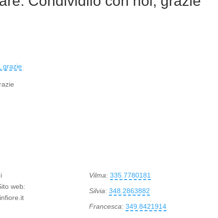
rare. Condividilo con noi, grazie
razie
i
Vilma
:
335.7780181
Sito web:
Silvia
:
348.2863882
fiore.it
Francesca
:
349.8421914