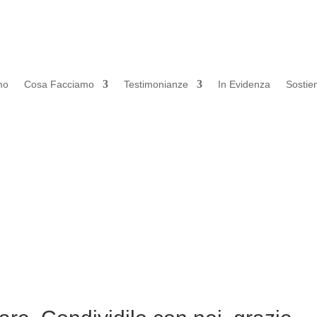
mo
Cosa Facciamo
Testimonianze
In Evidenza
Sostien